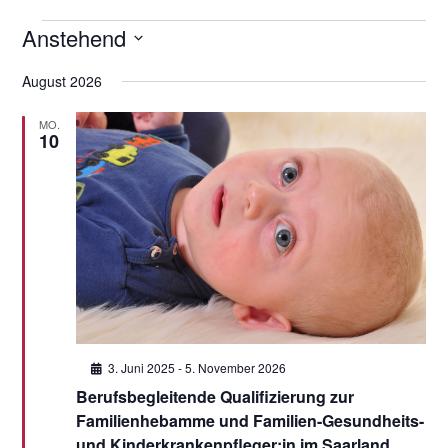
Veranstaltungen
Anstehend
Datum
August 2026
wählen.
MO.
10
Hervorgehoben
3. Juni 2025
-
5. November 2026
Berufsbegleitende Qualifizierung zur
Familienhebamme und Familien-Gesundheits-
und Kinderkrankenpfleger:in im Saarland