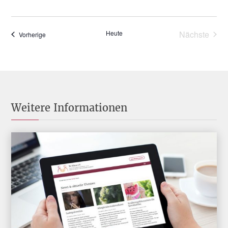
Heute
Nächste
Veranstaltungen
Vorherige
Veransta
Weitere Informationen